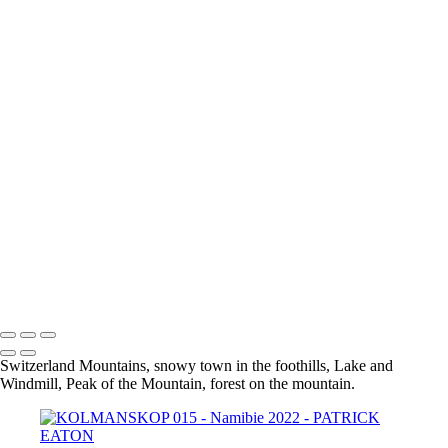
Leopard 006 - ETOSHA
Oryx 001 - ETOSHA
Steenbok 001 - ERINDI
Springbok 001 - ETOSHA
Guepard 001 - QUIVER TREE
KOLMANSKOP 020
KOLMANSKOP 013
KOLMANSKOP 011
KOLMANSKOP 014
KOLMANSKOP 015
KOLMANSKOP 019
KOLMANSKOP 017
KOLMANSKOP 018
KOLMANSKOP 008
KOLMANSKOP 009
KOLMANSKOP 006
KOLMANSKOP 001
Switzerland Mountains, snowy town in the foothills, Lake and
Windmill, Peak of the Mountain, forest on the mountain.