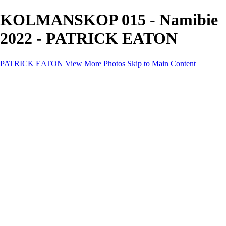
KOLMANSKOP 015 - Namibie
2022 - PATRICK EATON
PATRICK EATON
View More Photos
Skip to Main Content
Home
Cityscape
Cityscape
Zurich
Zermatt
Geneva
Cinque Terre
Prague
Copenhagen
Amsterdam
Rome
Venise
Destination