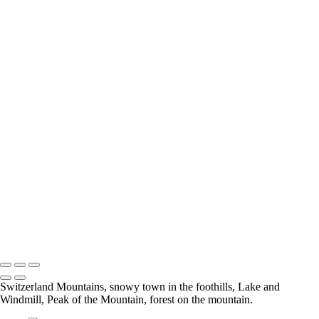
Girafe 001 - ERINDI
Girafe 002 - ETOSHA
Leopard 006 - ETOSHA
Oryx 001 - ETOSHA
Steenbok 001 - ERINDI
Springbok 001 - ETOSHA
Guepard 001 - QUIVER TREE
KOLMANSKOP 020
KOLMANSKOP 013
KOLMANSKOP 011
KOLMANSKOP 014
KOLMANSKOP 015
KOLMANSKOP 019
KOLMANSKOP 017
KOLMANSKOP 018
KOLMANSKOP 008
KOLMANSKOP 009
KOLMANSKOP 006
KOLMANSKOP 001
Switzerland Mountains, snowy town in the foothills, Lake and
Windmill, Peak of the Mountain, forest on the mountain.