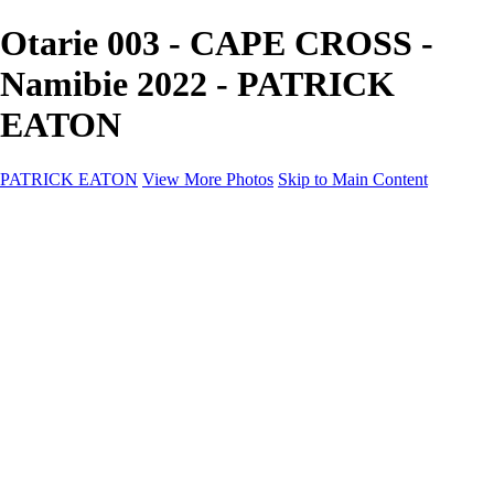
Otarie 003 - CAPE CROSS -
Namibie 2022 - PATRICK
EATON
PATRICK EATON
View More Photos
Skip to Main Content
Home
Cityscape
Cityscape
Zurich
Zermatt
Geneva
Cinque Terre
Prague
Copenhagen
Amsterdam
Rome