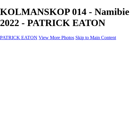
KOLMANSKOP 014 - Namibie
2022 - PATRICK EATON
PATRICK EATON
View More Photos
Skip to Main Content
Home
Cityscape
Cityscape
Zurich
Zermatt
Geneva
Cinque Terre
Prague
Copenhagen
Amsterdam
Rome
Venise
Destination