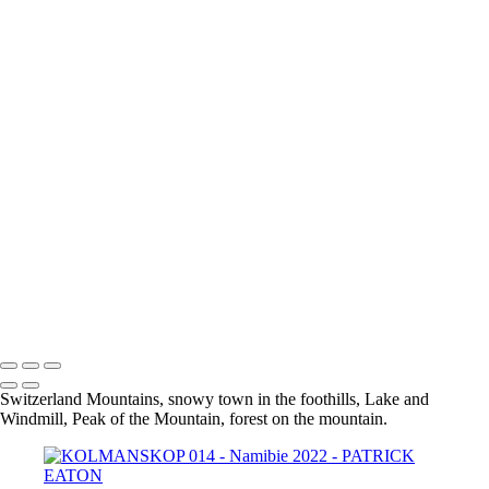
Leopard 006 - ETOSHA
Oryx 001 - ETOSHA
Steenbok 001 - ERINDI
Springbok 001 - ETOSHA
Guepard 001 - QUIVER TREE
KOLMANSKOP 020
KOLMANSKOP 013
KOLMANSKOP 011
KOLMANSKOP 014
KOLMANSKOP 015
KOLMANSKOP 019
KOLMANSKOP 017
KOLMANSKOP 018
KOLMANSKOP 008
KOLMANSKOP 009
KOLMANSKOP 006
KOLMANSKOP 001
Switzerland Mountains, snowy town in the foothills, Lake and
Windmill, Peak of the Mountain, forest on the mountain.