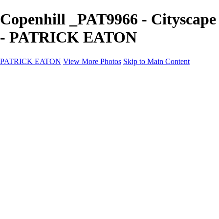
Copenhill _PAT9966 - Cityscape
- PATRICK EATON
PATRICK EATON
View More Photos
Skip to Main Content
Home
Cityscape
Cityscape
Zurich
Zermatt
Geneva
Cinque Terre
Prague
Copenhagen
Amsterdam
Rome
Venise
Destination