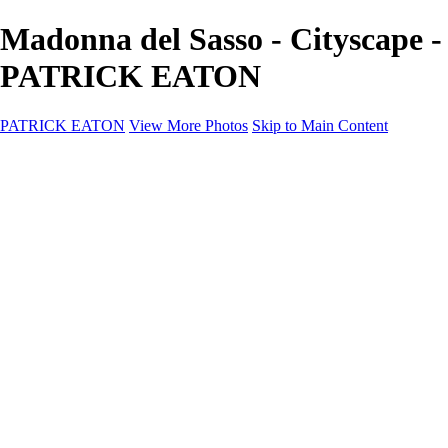
Madonna del Sasso - Cityscape -
PATRICK EATON
PATRICK EATON
View More Photos
Skip to Main Content
Home
Cityscape
Cityscape
Zurich
Zermatt
Geneva
Cinque Terre
Prague
Copenhagen
Amsterdam
Rome
Venise
Destination