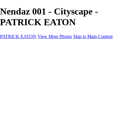
Nendaz 001 - Cityscape -
PATRICK EATON
PATRICK EATON
View More Photos
Skip to Main Content
Home
Cityscape
Cityscape
Zurich
Zermatt
Geneva
Cinque Terre
Prague
Copenhagen
Amsterdam
Rome
Venise
Destination