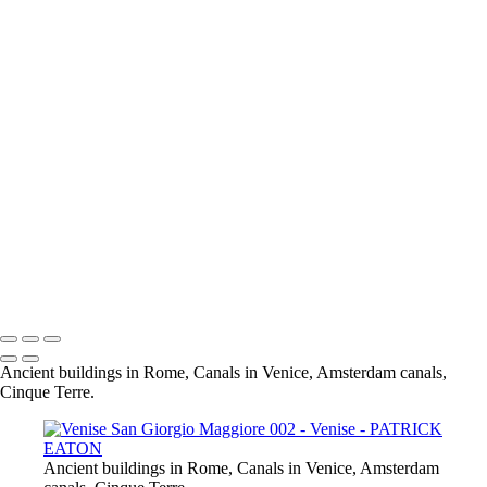
Venise Grand Canal 002
Venise Grand Canal 004
Venise Grand Canal 001
Venise Ponte de Ospedaletto Rio 001
Venise Ponte Dei Sospiri 001
Venise Ponte Del Carmini 001
Venise Ponte Di Rialto 001
Venise Riva Degli Schiavoni 001
Venise Rio Marin 001
Venise San Barnaba 001
Venise San Giorgio Maggiore 001
Venise San Marco 001
Venise Campo San Vio
Venise Santi Giovannie e Paolo 001
Venise San Giorgio Maggiore 002
Ancient buildings in Rome, Canals in Venice, Amsterdam canals,
Cinque Terre.
Ancient buildings in Rome, Canals in Venice, Amsterdam