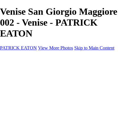
Venise San Giorgio Maggiore
002 - Venise - PATRICK
EATON
PATRICK EATON
View More Photos
Skip to Main Content
Home
Cityscape
Cityscape
Zurich
Zermatt
Geneva
Cinque Terre
Prague
Copenhagen
Amsterdam
Rome