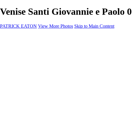
Venise Santi Giovannie e Paolo
PATRICK EATON
View More Photos
Skip to Main Content
Home
Cityscape
Cityscape
Zurich
Zermatt
Geneva
Cinque Terre
Prague
Copenhagen
Amsterdam
Rome
Venise
Destination
Destination
Namibie 2022