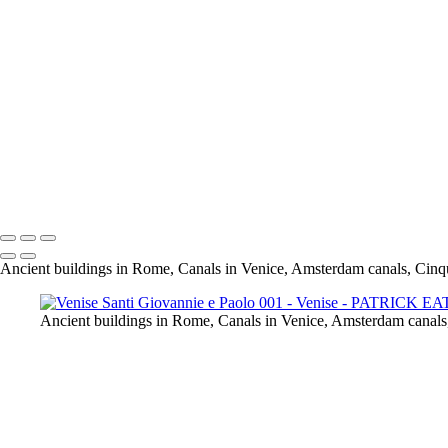
Venise Ponte Dei Sospiri 001
Venise Ponte Del Carmini 001
Venise Ponte Di Rialto 001
Venise Riva Degli Schiavoni 001
Venise Rio Marin 001
Venise San Barnaba 001
Venise San Giorgio Maggiore 001
Venise San Marco 001
Venise Campo San Vio
Venise Santi Giovannie e Paolo 001
Venise San Giorgio Maggiore 002
Ancient buildings in Rome, Canals in Venice, Amsterdam canals, Cinq
Ancient buildings in Rome, Canals in Venice, Amsterdam canals