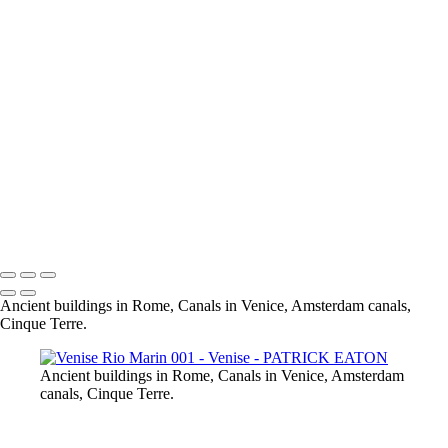
Venise Grand Canal 001
Venise Ponte de Ospedaletto Rio 001
Venise Ponte Dei Sospiri 001
Venise Ponte Del Carmini 001
Venise Ponte Di Rialto 001
Venise Riva Degli Schiavoni 001
Venise Rio Marin 001
Venise San Barnaba 001
Venise San Giorgio Maggiore 001
Venise San Marco 001
Venise Campo San Vio
Venise Santi Giovannie e Paolo 001
Venise San Giorgio Maggiore 002
Ancient buildings in Rome, Canals in Venice, Amsterdam canals,
Cinque Terre.
Ancient buildings in Rome, Canals in Venice, Amsterdam
canals, Cinque Terre.