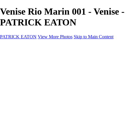
Venise Rio Marin 001 - Venise -
PATRICK EATON
PATRICK EATON
View More Photos
Skip to Main Content
Home
Cityscape
Cityscape
Zurich
Zermatt
Geneva
Cinque Terre
Prague
Copenhagen
Amsterdam
Rome
Venise
Destination