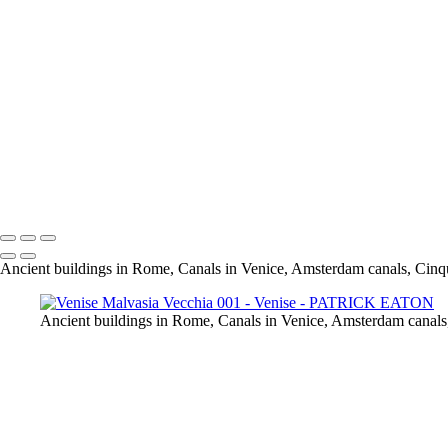
Venise Ponte Dei Sospiri 001
Venise Ponte Del Carmini 001
Venise Ponte Di Rialto 001
Venise Riva Degli Schiavoni 001
Venise Rio Marin 001
Venise San Barnaba 001
Venise San Giorgio Maggiore 001
Venise San Marco 001
Venise Campo San Vio
Venise Santi Giovannie e Paolo 001
Venise San Giorgio Maggiore 002
Ancient buildings in Rome, Canals in Venice, Amsterdam canals, Cinq
Ancient buildings in Rome, Canals in Venice, Amsterdam canals