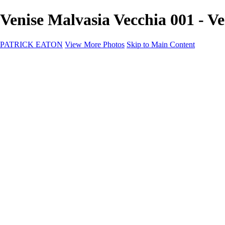
Venise Malvasia Vecchia 001 -
PATRICK EATON
View More Photos
Skip to Main Content
Home
Cityscape
Cityscape
Zurich
Zermatt
Geneva
Cinque Terre
Prague
Copenhagen
Amsterdam
Rome
Venise
Destination
Destination
Namibie 2022